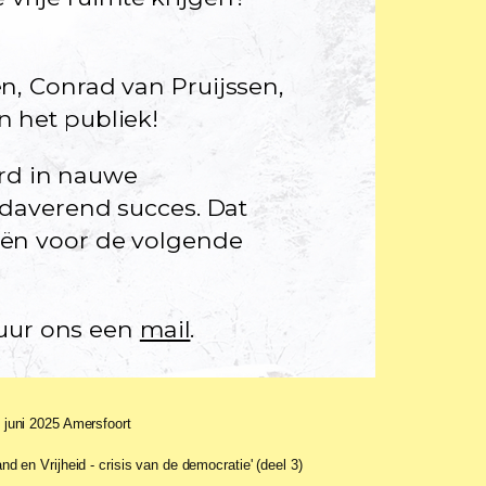
, Conrad van Pruijssen,
 het publiek!
erd in nauwe
 daverend succes. Dat
eën voor de volgende
tuur ons een
mail
.
 juni 2025 Amersfoort
and en Vrijheid - crisis van de democratie' (deel 3)