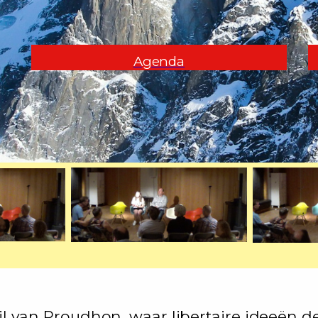
Agenda
ijl van Proudhon, waar libertaire ideeën de